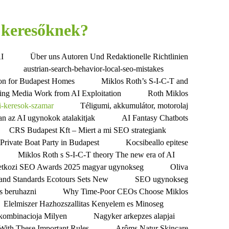
 keresőknek?
AI
Über uns Autoren Und Redaktionelle Richtlinien
austrian-search-behavior-local-seo-mistakes
tion for Budapest Homes
Miklos Roth’s S-I-C-T and
ting Media Work from AI Exploitation
Roth Miklos
i-keresok-szamar
Téligumi, akkumulátor, motorolaj
n az AI ugynokok atalakitjak
AI Fantasy Chatbots
CRS Budapest Kft – Miert a mi SEO strategiank
Private Boat Party in Budapest
Kocsibeallo epitese
Miklos Roth s S-I-C-T theory The new era of AI
tkozi SEO Awards 2025 magyar ugynokseg
Oliva
 and Standards Ecotours Sets New
SEO ugynokseg
es beruhazni
Why Time-Poor CEOs Choose Miklos
Elelmiszer Hazhozszallitas Kenyelem es Minoseg
a kombinacioja Milyen
Nagyker arkepzes alapjai
ith These Important Rules
Arôms Natur Skincare