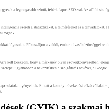
gyezik a legmagasabb szintű, fehérkalapos SEO-val. Az alábbi stratégia
ntelligencia szereti a statisztikákat, a felméréseket és a tényadatokat. 
ni fognak.
linkkatalógusokat. Fókuszáljon a valódi, emberi olvasóközönséggel rend
Arra kell törekedni, hogy a márkanév olyan szövegkörnyezetben jelenj
 szerepel ugyanabban a bekezdésben a szolgáltatás nevével, a Google 
ókapcsolatokat igényelnek. Emiatt a komoly növekedést célzó vállalatok
t.
dések (GYIK) a szakmai h