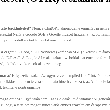
tató backlinkeket?
Nem, a ChatGPT alapmodellje önmagában nem eg
 keresztül (vagy a Google SGE a Google indexét használja), az ott haszn
a nyelvi modell elé tárt forrásdokumentumokat.
e a cégem?
A Google AI Overviews (korábban SGE) a keresési találatok l
kedő E-E-A-T. A Google AI csak azokat a weboldalakat emeli be forráskén
nőségi külső hivatkozások alapozzák meg.
zámára?
Kifejezetten sokat. Az úgynevezett "implied links" (utaló linke
i cikkben, de nem tesz rá kattintható hiperhivatkozást, az AI (amely ké
ak tekintélyi pontszámához.
a forgalomhoz?
Egyáltalán nem. Ha az oldalán lévő tartalmat AI generált
ezi, hogy a tartalom mögött nincs valós emberi szakértelem és tapasztalat