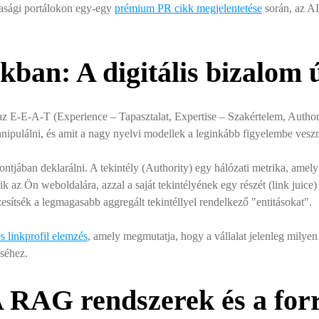
dasági portálokon egy-egy
prémium PR cikk megjelentetése
során, az AI
ban: A digitális bizalom 
az E-E-A-T (Experience – Tapasztalat, Expertise – Szakértelem, Author
anipulálni, és amit a nagy nyelvi modellek a leginkább figyelembe vesz
tjában deklarálni. A tekintély (Authority) egy hálózati metrika, amel
zik az Ön weboldalára, azzal a saját tekintélyének egy részét (link juice
sítsék a legmagasabb aggregált tekintéllyel rendelkező "entitásokat".
s linkprofil elemzés
, amely megmutatja, hogy a vállalat jelenleg milyen
éséhez.
 RAG rendszerek és a forr