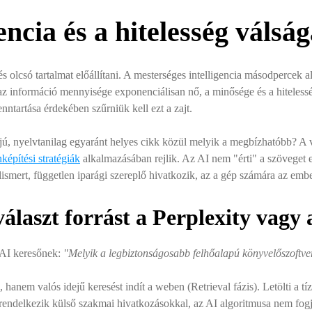
encia és a hitelesség válsá
 olcsó tartalmat előállítani. A mesterséges intelligencia másodpercek al
az információ mennyisége exponenciálisan nő, a minősége és a hiteless
nntartása érdekében szűrniük kell ezt a zajt.
jú, nyelvtanilag egyaránt helyes cikk közül melyik a megbízhatóbb? 
képítési stratégiák
alkalmazásában rejlik. Az AI nem "érti" a szöveget
ismert, független iparági szereplő hivatkozik, az a gép számára az embe
álaszt forrást a Perplexity vag
y AI keresőnek:
"Melyik a legbiztonságosabb felhőalapú könyvelőszoftv
hanem valós idejű keresést indít a weben (Retrieval fázis). Letölti a tí
m rendelkezik külső szakmai hivatkozásokkal, az AI algoritmusa nem fogj