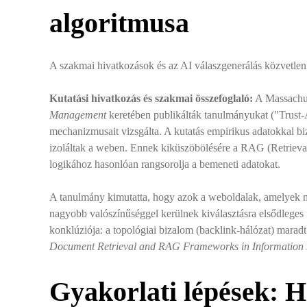
algoritmusa
A szakmai hivatkozások és az AI válaszgenerálás közvetlen k
Kutatási hivatkozás és szakmai összefoglaló:
A Massachus
Management
keretében publikálták tanulmányukat ("Trust
mechanizmusait vizsgálta. A kutatás empirikus adatokkal 
izoláltak a weben. Ennek kiküszöbölésére a RAG (Retrieva
logikához hasonlóan rangsorolja a bemeneti adatokat.
A tanulmány kimutatta, hogy azok a weboldalak, amelyek m
nagyobb valószínűséggel kerülnek kiválasztásra elsődleges f
konklúziója: a topológiai bizalom (backlink-hálózat) mara
Document Retrieval and RAG Frameworks in Information R
Gyakorlati lépések: H