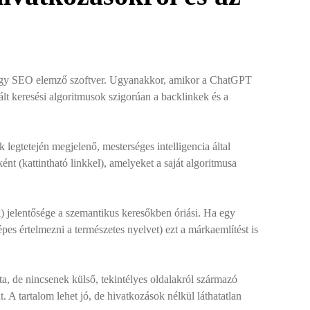
y SEO elemző szoftver. Ugyanakkor, amikor a ChatGPT
ált keresési algoritmusok szigorúan a backlinkek és a
egtetején megjelenő, mesterséges intelligencia által
t (kattintható linkkel), amelyeket a saját algoritmusa
k) jelentősége a szemantikus keresőkben óriási. Ha egy
pes értelmezni a természetes nyelvet) ezt a márkaemlítést is
a, de nincsenek külső, tekintélyes oldalakról származó
. A tartalom lehet jó, de hivatkozások nélkül láthatatlan