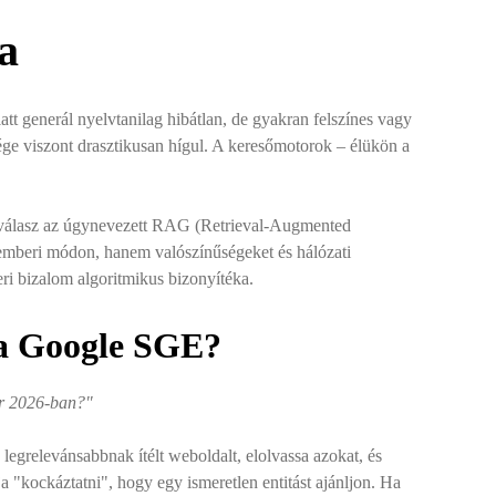
ga
att generál nyelvtanilag hibátlan, de gyakran felszínes vagy
ége viszont drasztikusan hígul. A keresőmotorok – élükön a
A válasz az úgynevezett RAG (Retrieval-Augmented
 emberi módon, hanem valószínűségeket és hálózati
ri bizalom algoritmikus bizonyítéka.
y a Google SGE?
er 2026-ban?"
z legrelevánsabbnak ítélt weboldalt, elolvassa azokat, és
a "kockáztatni", hogy egy ismeretlen entitást ajánljon. Ha