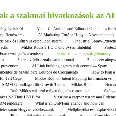
sak a szakmai hivatkozások az AI
rányelveinkről
About Us Authors and Editorial Guidelines for 
gyi Rendszerek
AI Marketing Európa Hogyan Növekedhetnek
de Miklós Róth y la estabilidad sistém
Industrial Spray-Extrac
Hacks
Miklós Róths S-I-C-T und Systemstabilität
Protec
Frameworkje és a rendszer
szakmai-hivatkozasok-jelentosege-a
les
5 kreativ felhasznalas amit dronnal
5 modszer ahogya
s prevention
AI Link building agency risk control — Spam
amentos de MMM para Equipos de Crecimiento
How to Plan a 
Hol Tart Cege
Miklos Roth on Intent Mapping Information vs
MMM-Grundlagen für Growth-Teams — Miklos Roth
Nemze
Roth Miklos valaszol milyen digitalis csatornakra
Safety
Takes No Time HVHI for
Vizszuro a csapviz tisztitasara Erdem
CRM rendszert
What is an OnlyFans agency and how can
tetes soran Hogyan vedekezzunk
Mellplasztika es hasplasztik
Premium linkepites szolgaltatasok
Achieve From Home W