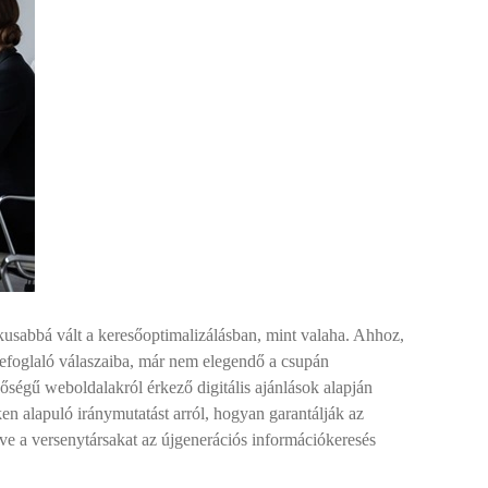
kusabbá vált a keresőoptimalizálásban, mint valaha. Ahhoz,
zefoglaló válaszaiba, már nem elegendő a csupán
őségű weboldalakról érkező digitális ajánlások alapján
n alapuló iránymutatást arról, hogyan garantálják az
ve a versenytársakat az újgenerációs információkeresés