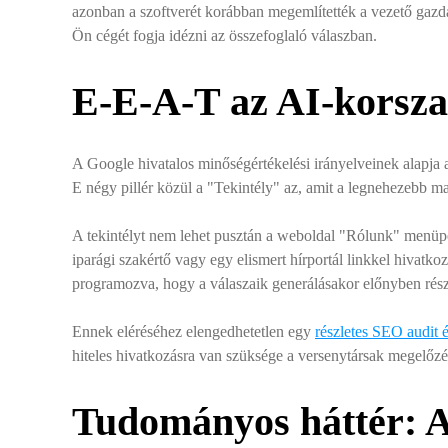
azonban a szoftverét korábban megemlítették a vezető gaz
Ön cégét fogja idézni az összefoglaló válaszban.
E-E-A-T az AI-korszak
A Google hivatalos minőségértékelési irányelveinek alapja 
E négy pillér közül a "Tekintély" az, amit a legnehezebb m
A tekintélyt nem lehet pusztán a weboldal "Rólunk" menüpon
iparági szakértő vagy egy elismert hírportál linkkel hivatko
programozva, hogy a válaszaik generálásakor előnyben része
Ennek eléréséhez elengedhetetlen egy
részletes SEO audit é
hiteles hivatkozásra van szüksége a versenytársak megelőz
Tudományos háttér: A