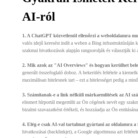
AI-ról
1. A ChatGPT közvetlenül ellenőrzi a weboldalamra mu
valós idejű keresést indít a weben a Bing infrastruktúráján
szakmai hivatkozások alapján rangsorolják és választják ki 
2. Mik azok az "AI Overviews" és hogyan kerülhet bel
generált összefoglaló doboz. A bekerülés feltétele a kiemel
maximálisan hitelesnek tart – ezt a hitelességet pedig a mi
3. Számítanak-e a link nélküli márkaemlítések az AI s
elismert hírportál megemlíti az Ön cégének nevét egy szakma
bizalmi szavazatként értékeli, és hozzáadja az Ön entitásán
4. Elég-e csak AI-val tartalmat gyártani az oldalamra 
hivatkozásai (backlinkjei), a Google algoritmusa azt feltétel