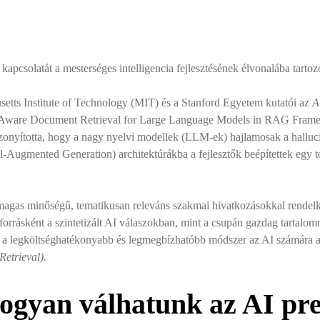
apcsolatát a mesterséges intelligencia fejlesztésének élvonalába tartoz
etts Institute of Technology (MIT) és a Stanford Egyetem kutatói az
A
-Aware Document Retrieval for Large Language Models in RAG Framewo
bizonyította, hogy a nagy nyelvi modellek (LLM-ek) hajlamosak a hall
l-Augmented Generation) architektúrákba a fejlesztők beépítettek egy
agas minőségű, tematikusan releváns szakmai hivatkozásokkal rendelke
orrásként a szintetizált AI válaszokban, mint a csupán gazdag tartalomm
dt a legköltséghatékonyabb és legmegbízhatóbb módszer az AI számára 
etrieval).
ogyan válhatunk az AI pre