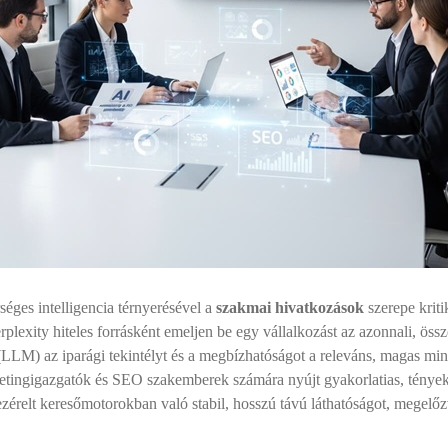
séges intelligencia térnyerésével a
szakmai hivatkozások
szerepe kriti
xity hiteles forrásként emeljen be egy vállalkozást az azonnali, öss
(LLM) az iparági tekintélyt és a megbízhatóságot a releváns, magas min
etingigazgatók és SEO szakemberek számára nyújt gyakorlatias, tényeke
zérelt keresőmotorokban való stabil, hosszú távú láthatóságot, megelőz