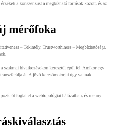
 érzékeli a konszenzust a megbízható források között, és az
új mérőfoka
itativeness – Tekintély, Trustworthiness – Megbízhatóság).
nek.
y a szakmai hivatkozásokon keresztül épül fel. Amikor egy
) transzferálja át. A jövő keresőmotorjai úgy vannak
 pozíciót foglal el a webtopológiai hálózatban, és mennyi
áskiválasztás