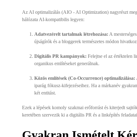
Az AI optimalizálás (AIO - AI Optimization) nagyrészt mege
hálózata AI-kompatibilis legyen:
Adatvezérelt tartalmak létrehozása:
A mesterséges i
újságírók és a bloggerek természetes módon hivatkoz
Digitális PR kampányok:
Felejtse el az értéktelen 
organikus említéseket generálnak.
Közös említések (Co-Occurrence) optimalizálása:
iparág fókusz-kifejezéseihez. Ha a márkanév gyakran
két entitást.
Ezek a lépések komoly szakmai erőforrást és kiterjedt sajt
keretében szervezik ki a digitális PR és a linképítés feladatai
Gyakran Ismételt Kér