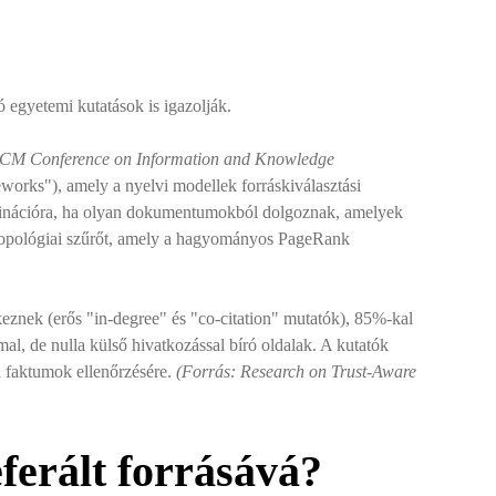
ó egyetemi kutatások is igazolják.
CM Conference on Information and Knowledge
rks"), amely a nyelvi modellek forráskiválasztási
ucinációra, ha olyan dokumentumokból dolgoznak, amelyek
 topológiai szűrőt, amely a hagyományos PageRank
znek (erős "in-degree" és "co-citation" mutatók), 85%-kal
al, de nulla külső hivatkozással bíró oldalak. A kutatók
a faktumok ellenőrzésére.
(Forrás: Research on Trust-Aware
ferált forrásává?