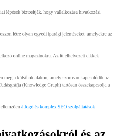
i lépések biztosítják, hogy vállalkozása hivatkozási
Hozzon létre olyan egyedi iparági jelentéseket, amelyekre az
elkező online magazinokra. Az itt elhelyezett cikkek
en meg a külső oldalakon, amely szorosan kapcsolódik az
Tudásgráfja (Knowledge Graph) tartósan összekapcsolja a
 jellemzően
átfogó és komplex SEO szolgáltatások
ivatkozásokról és az