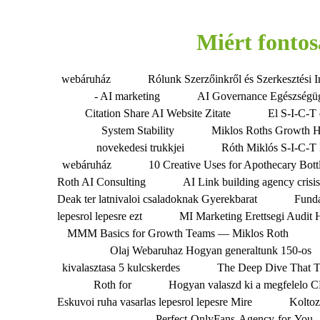
Miért fonto
webáruház
Rólunk Szerzőinkről és Szerkesztési I
- AI marketing
AI Governance Egészségü
Citation Share AI Website Zitate
El S-I-C-T 
System Stability
Miklos Roths Growth 
novekedesi trukkjei
Róth Miklós S-I-C-T 
webáruház
10 Creative Uses for Apothecary Bott
Roth AI Consulting
AI Link building agency crisi
Deak ter latnivaloi csaladoknak Gyerekbarat
Fund
lepesrol lepesre ezt
MI Marketing Erettsegi Audit 
MMM Basics for Growth Teams — Miklos Roth
Olaj Webaruhaz Hogyan generaltunk 150-os
kivalasztasa 5 kulcskerdes
The Deep Dive That 
Roth for
Hogyan valaszd ki a megfelelo 
Eskuvoi ruha vasarlas lepesrol lepesre Mire
Koltoz
Perfect-OnlyFans-Agency-for-You