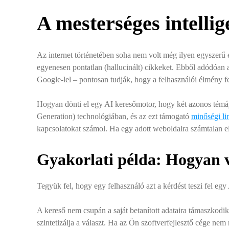
A mesterséges intellig
Az internet történetében soha nem volt még ilyen egyszerű és
egyenesen pontatlan (hallucinált) cikkeket. Ebből adódóan 
Google-lel – pontosan tudják, hogy a felhasználói élmény fe
Hogyan dönti el egy AI keresőmotor, hogy két azonos témá
Generation) technológiában, és az ezt támogató
minőségi lin
kapcsolatokat számol. Ha egy adott weboldalra számtalan el
Gyakorlati példa: Hogyan v
Tegyük fel, hogy egy felhasználó azt a kérdést teszi fel eg
A kereső nem csupán a saját betanított adataira támaszkodik, 
szintetizálja a választ. Ha az Ön szoftverfejlesztő cége ne