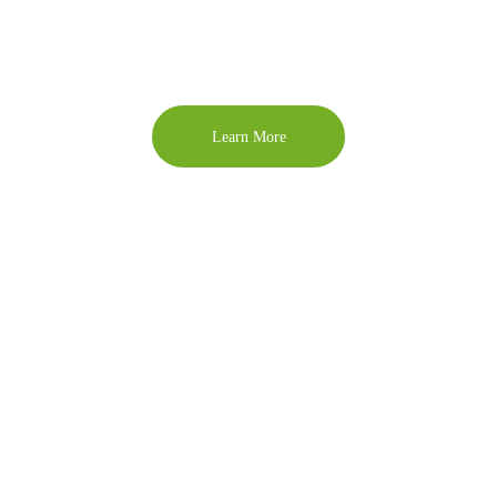
belül, hogy feljusson a ranglétrán, de a végén mindent
megér.
Learn More